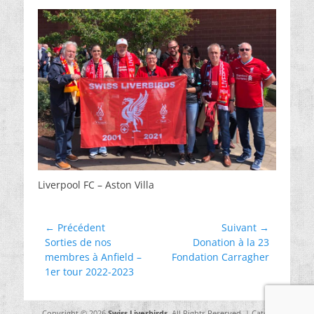
Liverpool FC – Aston Villa
Navigation
← Précédent
Suivant →
Article
Article
Sorties de nos
Donation à la 23
de
précédent :
suivant :
membres à Anfield –
Fondation Carragher
l’article
1er tour 2022-2023
Copyright © 2026
Swiss Liverbirds
. All Rights Reserved. | Catch